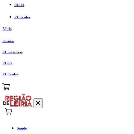
RL+65
RL Escolas
Mais
Revistas
RL Iniciativas
RL+65
RL Escolas
Saúde