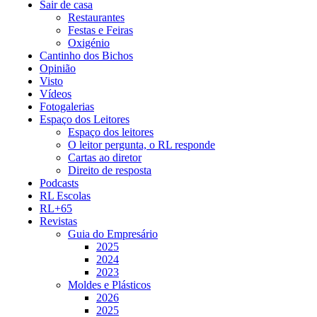
Sair de casa
Restaurantes
Festas e Feiras
Oxigénio
Cantinho dos Bichos
Opinião
Visto
Vídeos
Fotogalerias
Espaço dos Leitores
Espaço dos leitores
O leitor pergunta, o RL responde
Cartas ao diretor
Direito de resposta
Podcasts
RL Escolas
RL+65
Revistas
Guia do Empresário
2025
2024
2023
Moldes e Plásticos
2026
2025