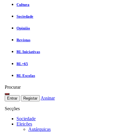
Cultura
Sociedade
Opinião
Revistas
RL Iniciativas
RL+65
RL Escolas
Procurar
Assinar
Entrar
Registar
Secções
Sociedade
Eleições
Autárquicas