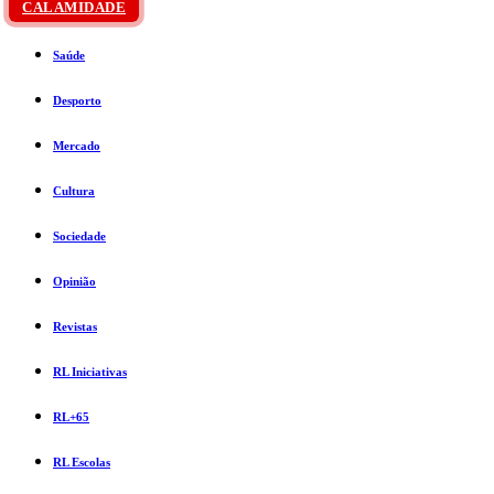
CALAMIDADE
Saúde
Desporto
Mercado
Cultura
Sociedade
Opinião
Revistas
RL Iniciativas
RL+65
RL Escolas