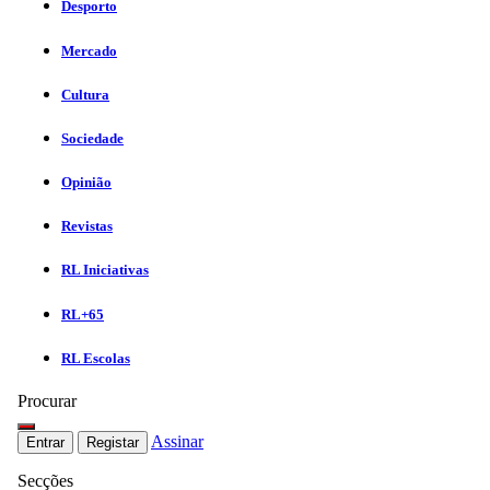
Desporto
Mercado
Cultura
Sociedade
Opinião
Revistas
RL Iniciativas
RL+65
RL Escolas
Procurar
Assinar
Entrar
Registar
Secções