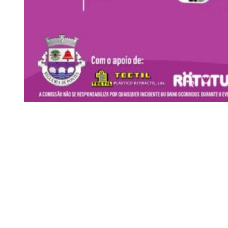
Siga-nos
Facebook
Twitter
Instagram
LinkedIn
YouTube
Sobre o Região de Leiria