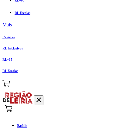
RL+65
RL Escolas
Mais
Revistas
RL Iniciativas
RL+65
RL Escolas
Saúde