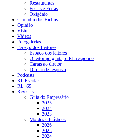
Restaurantes
Festas e Feiras
Oxigénio
Cantinho dos Bichos
Opinião
Visto
Vídeos
Fotogalerias
Espaço dos Leitores
Espaço dos leitores
O leitor pergunta, o RL responde
Cartas ao diretor
Direito de resposta
Podcasts
RL Escolas
RL+65
Revistas
Guia do Empresário
2025
2024
2023
Moldes e Plásticos
2026
2025
2024