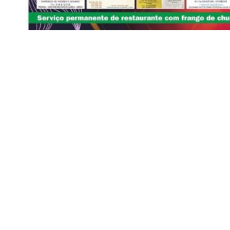
Siga-nos
Facebook
Twitter
Instagram
LinkedIn
YouTube
Sobre o Região de Leiria
A nossa história
Ficha Técnica
Estatuto Editorial
Termos e Condições
Jornal online e impresso onde encontra a melhor e mais completa
informação sobre região. Líder de audiências, é a primeira escolha
de leitores e anunciantes. Notícias ao minuto