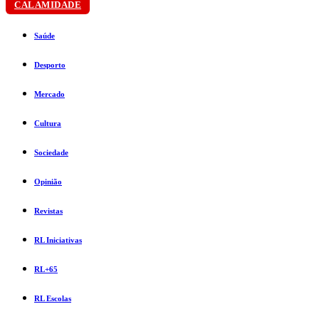
CALAMIDADE
Saúde
Desporto
Mercado
Cultura
Sociedade
Opinião
Revistas
RL Iniciativas
RL+65
RL Escolas