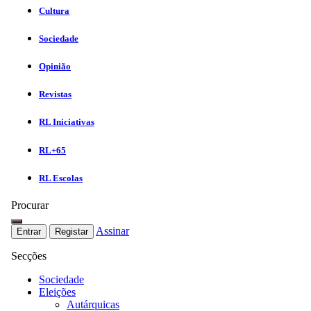
Cultura
Sociedade
Opinião
Revistas
RL Iniciativas
RL+65
RL Escolas
Procurar
Assinar
Entrar
Registar
Secções
Sociedade
Eleições
Autárquicas