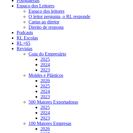
Fotogalerias
Espaço dos Leitores
Espaço dos leitores
O leitor pergunta, o RL responde
Cartas ao diretor
Direito de resposta
Podcasts
RL Escolas
RL+65
Revistas
Guia do Empresário
2025
2024
2023
Moldes e Plásticos
2026
2025
2024
2023
500 Maiores Exportadoras
2025
2024
2023
100 Maiores Empresas
2026