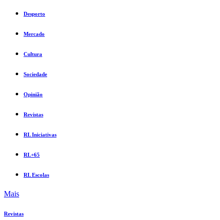
Desporto
Mercado
Cultura
Sociedade
Opinião
Revistas
RL Iniciativas
RL+65
RL Escolas
Mais
Revistas