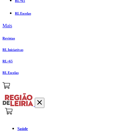
RL+65
RL Escolas
Mais
Revistas
RL Iniciativas
RL+65
RL Escolas
Saúde