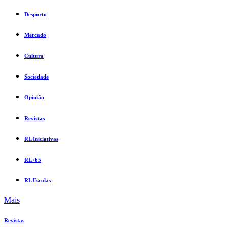
Desporto
Mercado
Cultura
Sociedade
Opinião
Revistas
RL Iniciativas
RL+65
RL Escolas
Mais
Revistas