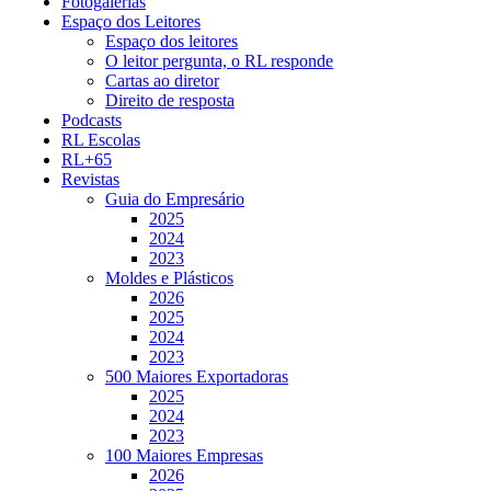
Fotogalerias
Espaço dos Leitores
Espaço dos leitores
O leitor pergunta, o RL responde
Cartas ao diretor
Direito de resposta
Podcasts
RL Escolas
RL+65
Revistas
Guia do Empresário
2025
2024
2023
Moldes e Plásticos
2026
2025
2024
2023
500 Maiores Exportadoras
2025
2024
2023
100 Maiores Empresas
2026