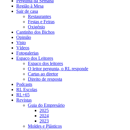
Pergunta da Semana
Região à Mesa
Sair de casa
Restaurantes
Festas e Feiras
Oxigénio
Cantinho dos Bichos
Opinião
Visto
Vídeos
Fotogalerias
Espaço dos Leitores
Espaço dos leitores
O leitor pergunta, o RL responde
Cartas ao diretor
Direito de resposta
Podcasts
RL Escolas
RL+65
Revistas
Guia do Empresário
2025
2024
2023
Moldes e Plásticos