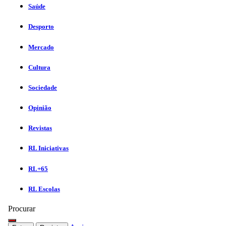
Saúde
Desporto
Mercado
Cultura
Sociedade
Opinião
Revistas
RL Iniciativas
RL+65
RL Escolas
Procurar