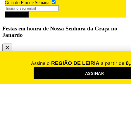
Guia do Fim de Semana
Subscrever
Festas em honra de Nossa Senhora da Graça no
Janardo
Todos os dias, a equipa do jornal
REGIÃO DE LEIRIA
trabalha
para levar aos leitores informação rigorosa, independente e útil. O
jornalismo exige muitos recursos e só pode existir se for
remunerado. Esse apoio e valorização por parte dos leitores é, por
isso, essencial.
Para continuar a ler este e outros artigos exclusivos torne-se
assinante.
Assinar agora