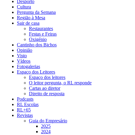
Desporto
Cultura
Pergunta da Semana
Região à Mesa
Sair de casa
Restaurantes
Festas e Feiras
Oxigénio
Cantinho dos Bichos
Opinião
Visto
Vídeos
Fotogalerias
Espaço dos Leitores
Espaço dos leitores
O leitor pergunta, o RL responde
Cartas ao diretor
Direito de resposta
Podcasts
RL Escolas
RL+65
Revistas
Guia do Empresário
2025
2024