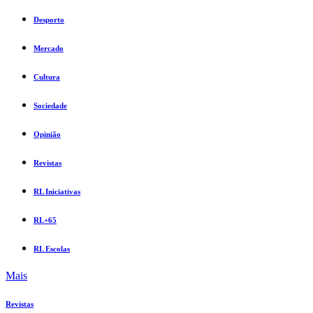
Desporto
Mercado
Cultura
Sociedade
Opinião
Revistas
RL Iniciativas
RL+65
RL Escolas
Mais
Revistas