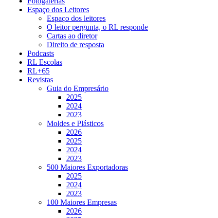
Fotogalerias
Espaço dos Leitores
Espaço dos leitores
O leitor pergunta, o RL responde
Cartas ao diretor
Direito de resposta
Podcasts
RL Escolas
RL+65
Revistas
Guia do Empresário
2025
2024
2023
Moldes e Plásticos
2026
2025
2024
2023
500 Maiores Exportadoras
2025
2024
2023
100 Maiores Empresas
2026