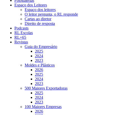
Fotogalerias
Espaço dos Leitores
Espaço dos leitores
O leitor pergunta, o RL responde
Cartas ao diretor
Direito de resposta
Podcasts
RL Escolas
RL+65
Revistas
Guia do Empresário
2025
2024
2023
Moldes e Plásticos
2026
2025
2024
2023
500 Maiores Exportadoras
2025
2024
2023
100 Maiores Empresas
2026