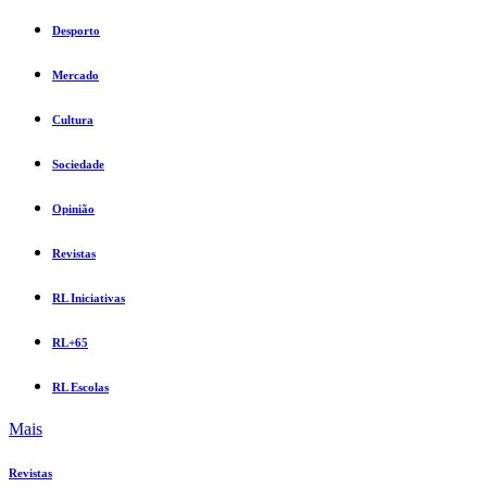
Desporto
Mercado
Cultura
Sociedade
Opinião
Revistas
RL Iniciativas
RL+65
RL Escolas
Mais
Revistas