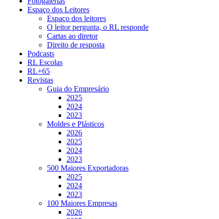
Fotogalerias
Espaço dos Leitores
Espaço dos leitores
O leitor pergunta, o RL responde
Cartas ao diretor
Direito de resposta
Podcasts
RL Escolas
RL+65
Revistas
Guia do Empresário
2025
2024
2023
Moldes e Plásticos
2026
2025
2024
2023
500 Maiores Exportadoras
2025
2024
2023
100 Maiores Empresas
2026