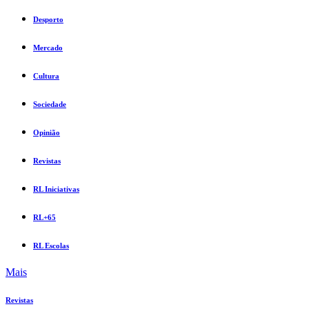
Desporto
Mercado
Cultura
Sociedade
Opinião
Revistas
RL Iniciativas
RL+65
RL Escolas
Mais
Revistas