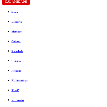
CALAMIDADE
Saúde
Desporto
Mercado
Cultura
Sociedade
Opinião
Revistas
RL Iniciativas
RL+65
RL Escolas