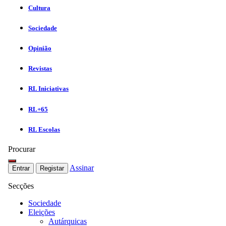
Cultura
Sociedade
Opinião
Revistas
RL Iniciativas
RL+65
RL Escolas
Procurar
Assinar
Entrar
Registar
Secções
Sociedade
Eleições
Autárquicas