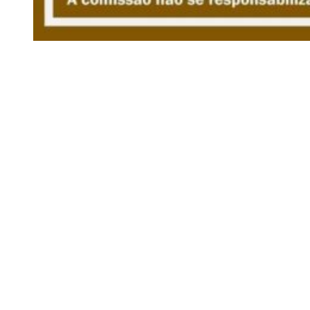
Siga-nos
Facebook
Twitter
Instagram
LinkedIn
YouTube
Sobre o Região de Leiria
A nossa história
Ficha Técnica
Estatuto Editorial
Termos e Condições
Jornal online e impresso onde encontra a melhor e mais completa
informação sobre região. Líder de audiências, é a primeira escolha
de leitores e anunciantes. Notícias ao minuto