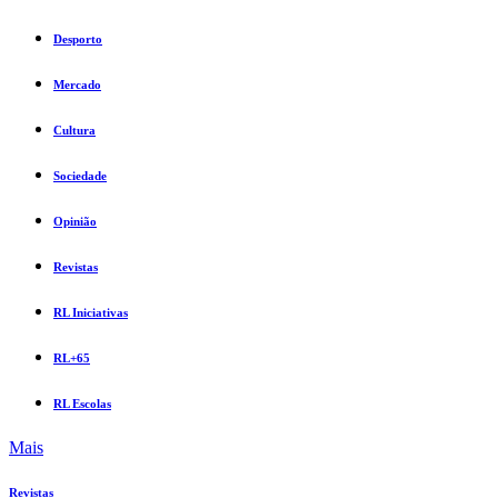
Desporto
Mercado
Cultura
Sociedade
Opinião
Revistas
RL Iniciativas
RL+65
RL Escolas
Mais
Revistas