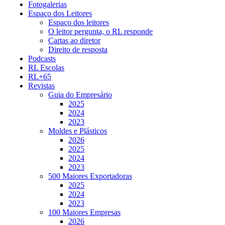
Fotogalerias
Espaço dos Leitores
Espaço dos leitores
O leitor pergunta, o RL responde
Cartas ao diretor
Direito de resposta
Podcasts
RL Escolas
RL+65
Revistas
Guia do Empresário
2025
2024
2023
Moldes e Plásticos
2026
2025
2024
2023
500 Maiores Exportadoras
2025
2024
2023
100 Maiores Empresas
2026