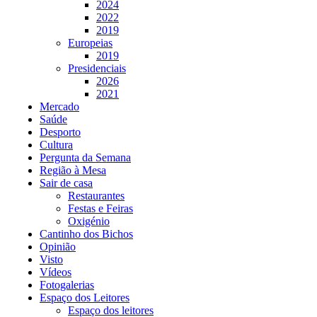
2024
2022
2019
Europeias
2019
Presidenciais
2026
2021
Mercado
Saúde
Desporto
Cultura
Pergunta da Semana
Região à Mesa
Sair de casa
Restaurantes
Festas e Feiras
Oxigénio
Cantinho dos Bichos
Opinião
Visto
Vídeos
Fotogalerias
Espaço dos Leitores
Espaço dos leitores