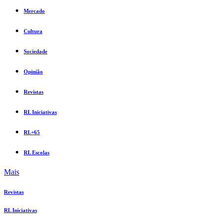
Mercado
Cultura
Sociedade
Opinião
Revistas
RL Iniciativas
RL+65
RL Escolas
Mais
Revistas
RL Iniciativas