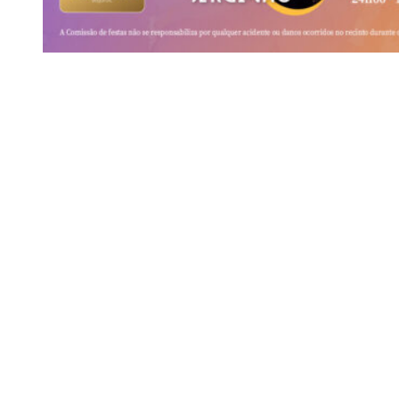
Siga-nos
Facebook
Twitter
Instagram
LinkedIn
YouTube
Sobre o Região de Leiria
A nossa história
Ficha Técnica
Estatuto Editorial
Termos e Condições
Jornal online e impresso onde encontra a melhor e mais completa
informação sobre região. Líder de audiências, é a primeira escolha
de leitores e anunciantes. Notícias ao minuto