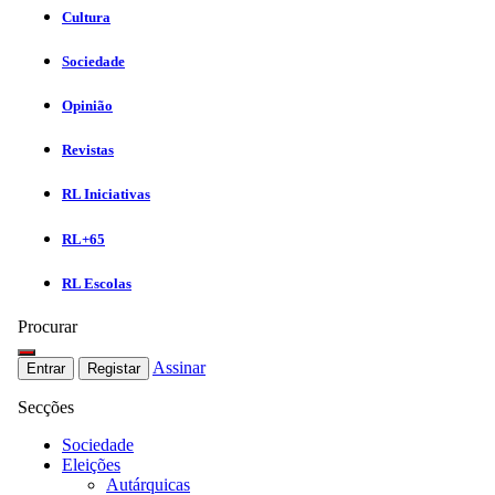
Cultura
Sociedade
Opinião
Revistas
RL Iniciativas
RL+65
RL Escolas
Procurar
Assinar
Entrar
Registar
Secções
Sociedade
Eleições
Autárquicas