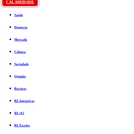
CALAMIDADE
Saúde
Desporto
Mercado
Cultura
Sociedade
Opinião
Revistas
RL Iniciativas
RL+65
RL Escolas