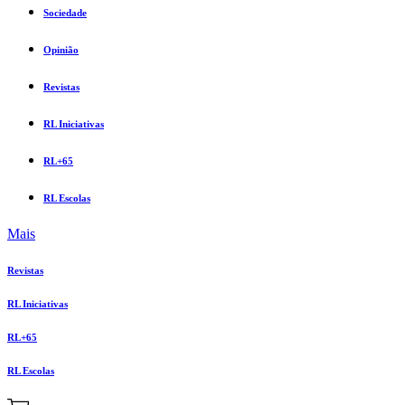
Sociedade
Opinião
Revistas
RL Iniciativas
RL+65
RL Escolas
Mais
Revistas
RL Iniciativas
RL+65
RL Escolas