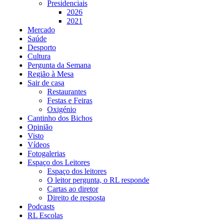
Presidenciais
2026
2021
Mercado
Saúde
Desporto
Cultura
Pergunta da Semana
Região à Mesa
Sair de casa
Restaurantes
Festas e Feiras
Oxigénio
Cantinho dos Bichos
Opinião
Visto
Vídeos
Fotogalerias
Espaço dos Leitores
Espaço dos leitores
O leitor pergunta, o RL responde
Cartas ao diretor
Direito de resposta
Podcasts
RL Escolas