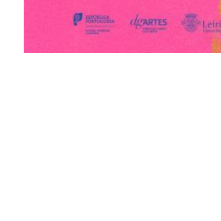
Siga-nos
Facebook
Twitter
Instagram
LinkedIn
YouTube
Sobre o Região de Leiria
A nossa história
Ficha Técnica
Estatuto Editorial
Termos e Condições