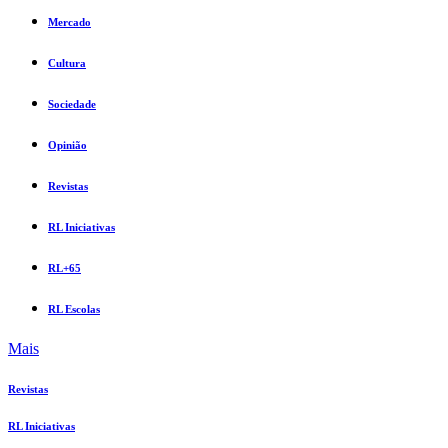
Mercado
Cultura
Sociedade
Opinião
Revistas
RL Iniciativas
RL+65
RL Escolas
Mais
Revistas
RL Iniciativas