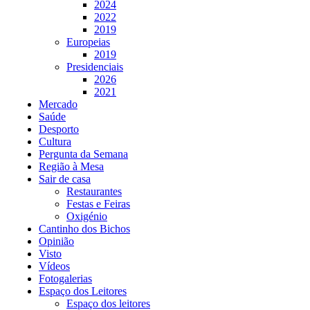
2024
2022
2019
Europeias
2019
Presidenciais
2026
2021
Mercado
Saúde
Desporto
Cultura
Pergunta da Semana
Região à Mesa
Sair de casa
Restaurantes
Festas e Feiras
Oxigénio
Cantinho dos Bichos
Opinião
Visto
Vídeos
Fotogalerias
Espaço dos Leitores
Espaço dos leitores