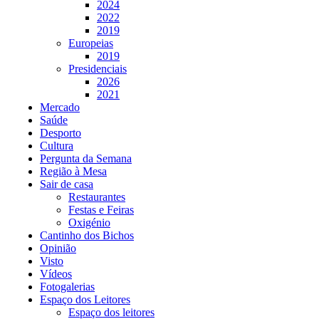
2024
2022
2019
Europeias
2019
Presidenciais
2026
2021
Mercado
Saúde
Desporto
Cultura
Pergunta da Semana
Região à Mesa
Sair de casa
Restaurantes
Festas e Feiras
Oxigénio
Cantinho dos Bichos
Opinião
Visto
Vídeos
Fotogalerias
Espaço dos Leitores
Espaço dos leitores