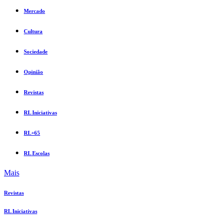
Mercado
Cultura
Sociedade
Opinião
Revistas
RL Iniciativas
RL+65
RL Escolas
Mais
Revistas
RL Iniciativas