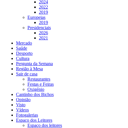
2024
2022
2019
Europeias
2019
Presidenciais
2026
2021
Mercado
Saúde
Desporto
Cultura
Pergunta da Semana
Região à Mesa
Sair de casa
Restaurantes
Festas e Feiras
Oxigénio
Cantinho dos Bichos
Opinião
Visto
Vídeos
Fotogalerias
Espaço dos Leitores
Espaço dos leitores