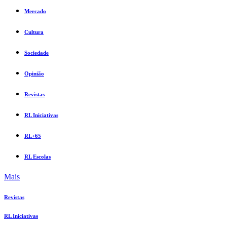
Mercado
Cultura
Sociedade
Opinião
Revistas
RL Iniciativas
RL+65
RL Escolas
Mais
Revistas
RL Iniciativas