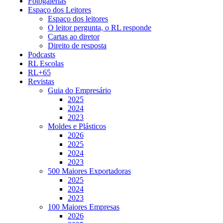
Fotogalerias
Espaço dos Leitores
Espaço dos leitores
O leitor pergunta, o RL responde
Cartas ao diretor
Direito de resposta
Podcasts
RL Escolas
RL+65
Revistas
Guia do Empresário
2025
2024
2023
Moldes e Plásticos
2026
2025
2024
2023
500 Maiores Exportadoras
2025
2024
2023
100 Maiores Empresas
2026