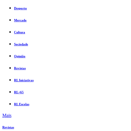
Desporto
Mercado
Cultura
Sociedade
Opinião
Revistas
RL Iniciativas
RL+65
RL Escolas
Mais
Revistas