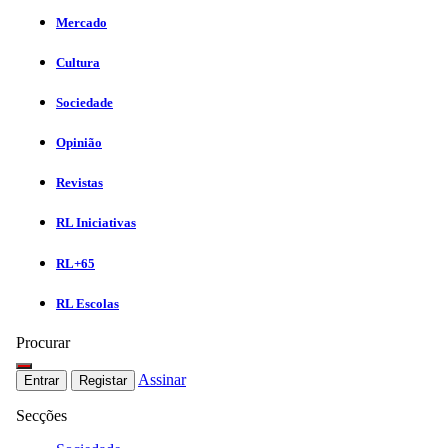
Mercado
Cultura
Sociedade
Opinião
Revistas
RL Iniciativas
RL+65
RL Escolas
Procurar
Assinar
Entrar
Registar
Secções