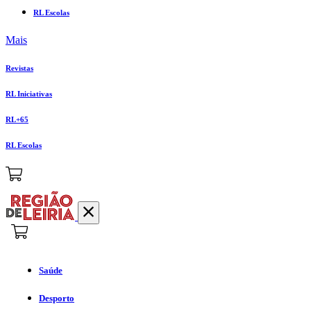
RL Escolas
Mais
Revistas
RL Iniciativas
RL+65
RL Escolas
Saúde
Desporto