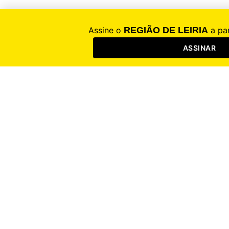
Entrar
Esqueceu a sua palavra-chave?
Ainda não está registado?
Registar
Entrar com o Google
Entrar
Registar
(Campos opcionais)