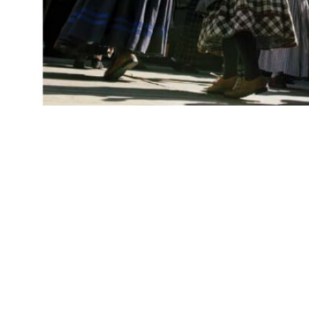
Siga-nos
Facebook
Twitter
Instagram
LinkedIn
YouTube
Sobre o Região de Leiria
A nossa história
Ficha Técnica