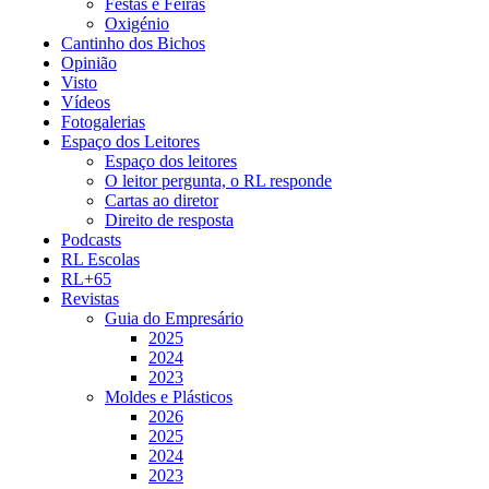
Festas e Feiras
Oxigénio
Cantinho dos Bichos
Opinião
Visto
Vídeos
Fotogalerias
Espaço dos Leitores
Espaço dos leitores
O leitor pergunta, o RL responde
Cartas ao diretor
Direito de resposta
Podcasts
RL Escolas
RL+65
Revistas
Guia do Empresário
2025
2024
2023
Moldes e Plásticos
2026
2025
2024
2023