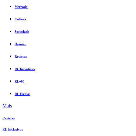
Mercado
Cultura
Sociedade
Opinião
Revistas
RL Iniciativas
RL+65
RL Escolas
Mais
Revistas
RL Iniciativas