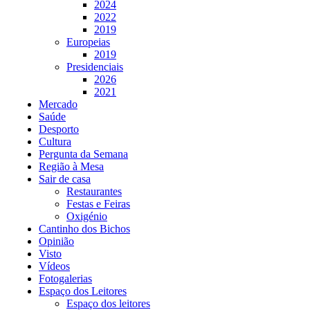
2024
2022
2019
Europeias
2019
Presidenciais
2026
2021
Mercado
Saúde
Desporto
Cultura
Pergunta da Semana
Região à Mesa
Sair de casa
Restaurantes
Festas e Feiras
Oxigénio
Cantinho dos Bichos
Opinião
Visto
Vídeos
Fotogalerias
Espaço dos Leitores
Espaço dos leitores