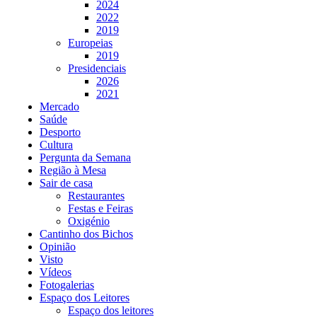
2024
2022
2019
Europeias
2019
Presidenciais
2026
2021
Mercado
Saúde
Desporto
Cultura
Pergunta da Semana
Região à Mesa
Sair de casa
Restaurantes
Festas e Feiras
Oxigénio
Cantinho dos Bichos
Opinião
Visto
Vídeos
Fotogalerias
Espaço dos Leitores
Espaço dos leitores