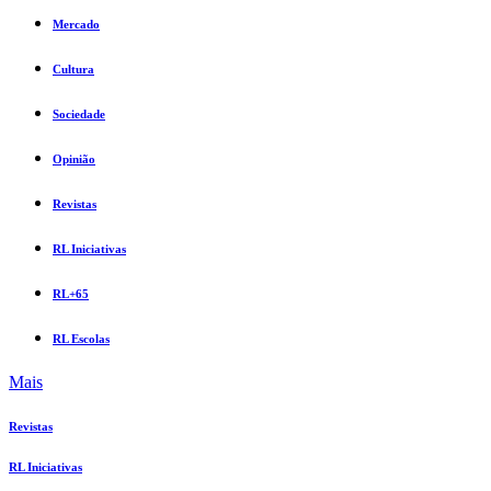
Mercado
Cultura
Sociedade
Opinião
Revistas
RL Iniciativas
RL+65
RL Escolas
Mais
Revistas
RL Iniciativas