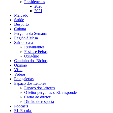
Presidenciais
2026
2021
Mercado
Saúde
Desporto
Cultura
Pergunta da Semana
Região à Mesa
Sair de casa
Restaurantes
Festas e Feiras
Oxigénio
Cantinho dos Bichos
Opinião
Visto
Vídeos
Fotogalerias
Espaço dos Leitores
Espaço dos leitores
O leitor pergunta, o RL responde
Cartas ao diretor
Direito de resposta
Podcasts
RL Escolas