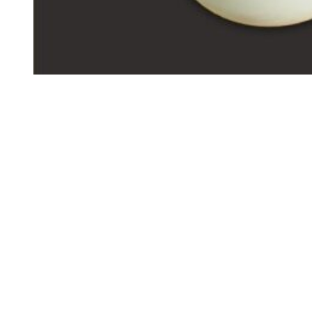
Siga-nos
Facebook
Twitter
Instagram
LinkedIn
YouTube
Sobre o Região de Leiria
A nossa história
Ficha Técnica
Estatuto Editorial
Termos e Condições