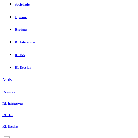
Sociedade
Opinião
Revistas
RL Iniciativas
RL+65
RL Escolas
Mais
Revistas
RL Iniciativas
RL+65
RL Escolas