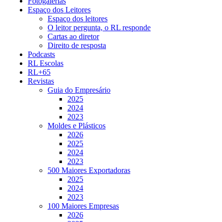
Fotogalerias
Espaço dos Leitores
Espaço dos leitores
O leitor pergunta, o RL responde
Cartas ao diretor
Direito de resposta
Podcasts
RL Escolas
RL+65
Revistas
Guia do Empresário
2025
2024
2023
Moldes e Plásticos
2026
2025
2024
2023
500 Maiores Exportadoras
2025
2024
2023
100 Maiores Empresas
2026