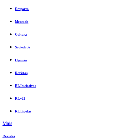
Desporto
Mercado
Cultura
Sociedade
Opinião
Revistas
RL Iniciativas
RL+65
RL Escolas
Mais
Revistas