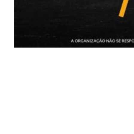
Siga-nos
Facebook
Twitter
Instagram
LinkedIn
YouTube
Sobre o Região de Leiria
A nossa história
Ficha Técnica