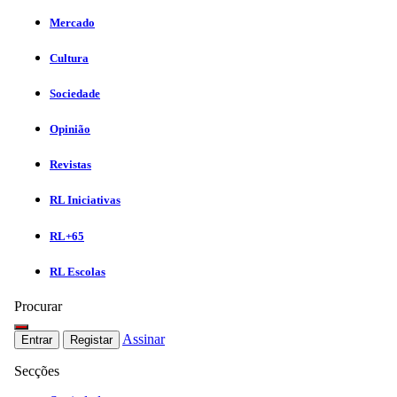
Mercado
Cultura
Sociedade
Opinião
Revistas
RL Iniciativas
RL+65
RL Escolas
Procurar
Assinar
Entrar
Registar
Secções