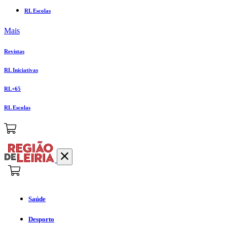
RL Escolas
Mais
Revistas
RL Iniciativas
RL+65
RL Escolas
Saúde
Desporto