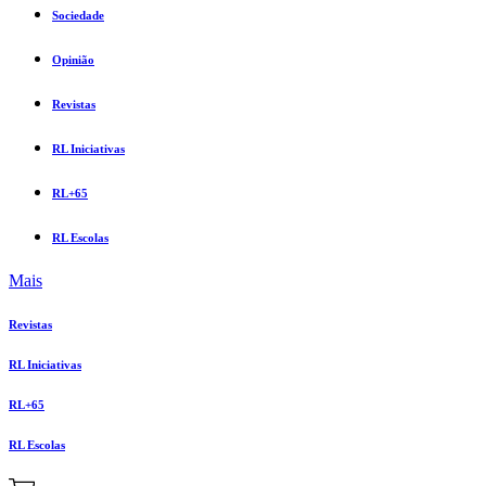
Sociedade
Opinião
Revistas
RL Iniciativas
RL+65
RL Escolas
Mais
Revistas
RL Iniciativas
RL+65
RL Escolas