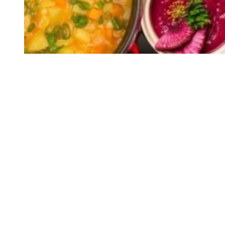
Siga-nos
Facebook
Twitter
Instagram
LinkedIn
YouTube
Sobre o Região de Leiria
A nossa história
Ficha Técnica
Estatuto Editorial
Termos e Condições