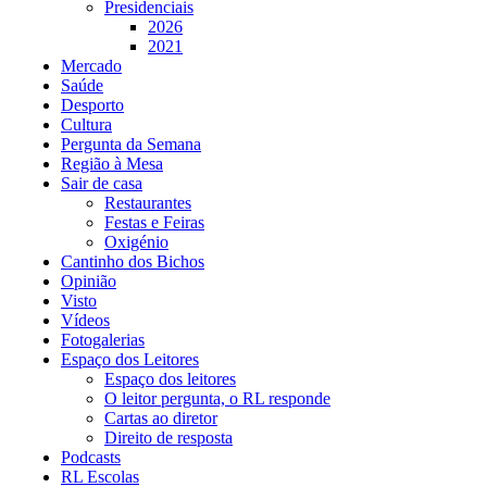
Presidenciais
2026
2021
Mercado
Saúde
Desporto
Cultura
Pergunta da Semana
Região à Mesa
Sair de casa
Restaurantes
Festas e Feiras
Oxigénio
Cantinho dos Bichos
Opinião
Visto
Vídeos
Fotogalerias
Espaço dos Leitores
Espaço dos leitores
O leitor pergunta, o RL responde
Cartas ao diretor
Direito de resposta
Podcasts
RL Escolas