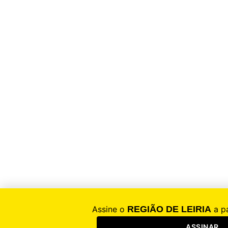
© 2026 - REGIÃO DE LEIRIA - Jornal regional online
Entrar
Esqueceu a sua palavra-chave?
Ainda não está registado?
Registar
Entrar com o Google
Entrar
Registar