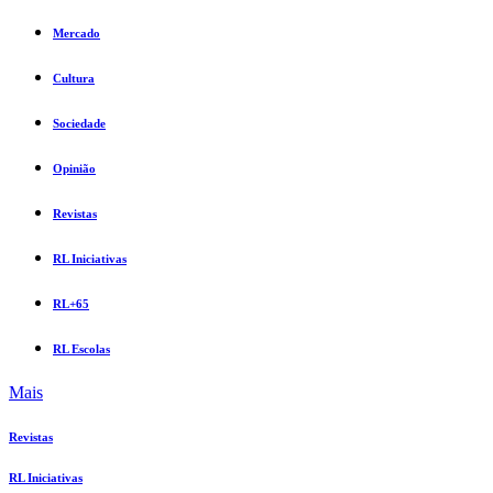
Mercado
Cultura
Sociedade
Opinião
Revistas
RL Iniciativas
RL+65
RL Escolas
Mais
Revistas
RL Iniciativas