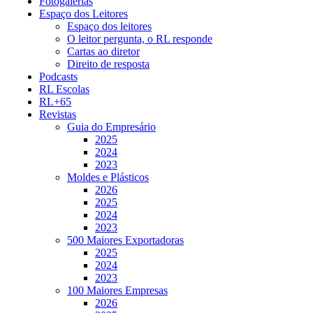
Fotogalerias
Espaço dos Leitores
Espaço dos leitores
O leitor pergunta, o RL responde
Cartas ao diretor
Direito de resposta
Podcasts
RL Escolas
RL+65
Revistas
Guia do Empresário
2025
2024
2023
Moldes e Plásticos
2026
2025
2024
2023
500 Maiores Exportadoras
2025
2024
2023
100 Maiores Empresas
2026