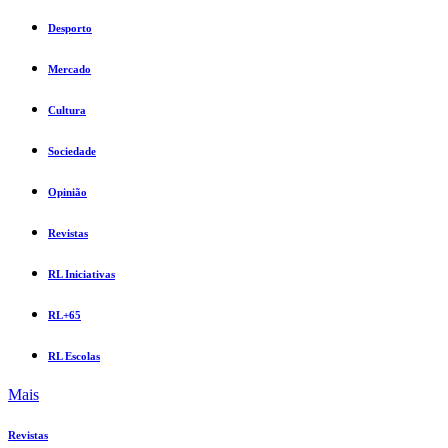
Desporto
Mercado
Cultura
Sociedade
Opinião
Revistas
RL Iniciativas
RL+65
RL Escolas
Mais
Revistas