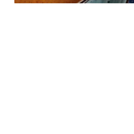
Siga-nos
Facebook
Twitter
Instagram
LinkedIn
YouTube
Sobre o Região de Leiria
A nossa história
Ficha Técnica
Estatuto Editorial
Termos e Condições
Jornal online e impresso onde encontra a melhor e mais completa
informação sobre região. Líder de audiências, é a primeira escolha
de leitores e anunciantes. Notícias ao minuto
Serviços