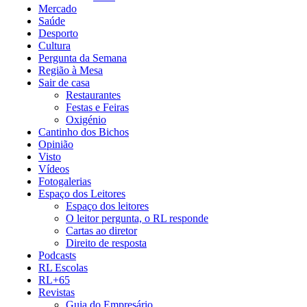
Mercado
Saúde
Desporto
Cultura
Pergunta da Semana
Região à Mesa
Sair de casa
Restaurantes
Festas e Feiras
Oxigénio
Cantinho dos Bichos
Opinião
Visto
Vídeos
Fotogalerias
Espaço dos Leitores
Espaço dos leitores
O leitor pergunta, o RL responde
Cartas ao diretor
Direito de resposta
Podcasts
RL Escolas
RL+65
Revistas
Guia do Empresário