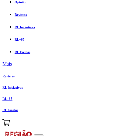
Opinião
Revistas
RL Iniciativas
RL+65
RL Escolas
Mais
Revistas
RL Iniciativas
RL+65
RL Escolas