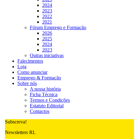
2024
2023
2022
2021
Fórum Emprego e Formação
2026
2025
2024
2023
Outras iniciativas
Falecimentos
Loja
Como anunciar
Emprego & Formação
Sobre nós
A nossa história
Ficha Técnica
Termos e Condições
Estatuto Editorial
Contactos
Subscreva!
Newsletters RL