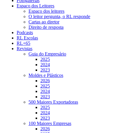
Fotogalerias
Espaço dos Leitores
Espaço dos leitores
O leitor pergunta, o RL responde
Cartas ao diretor
Direito de resposta
Podcasts
RL Escolas
RL+65
Revistas
Guia do Empresário
2025
2024
2023
Moldes e Plásticos
2026
2025
2024
2023
500 Maiores Exportadoras
2025
2024
2023
100 Maiores Empresas
2026