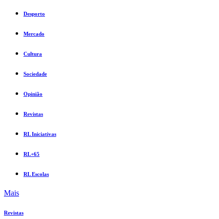
Desporto
Mercado
Cultura
Sociedade
Opinião
Revistas
RL Iniciativas
RL+65
RL Escolas
Mais
Revistas