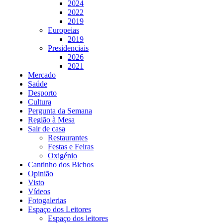
2024
2022
2019
Europeias
2019
Presidenciais
2026
2021
Mercado
Saúde
Desporto
Cultura
Pergunta da Semana
Região à Mesa
Sair de casa
Restaurantes
Festas e Feiras
Oxigénio
Cantinho dos Bichos
Opinião
Visto
Vídeos
Fotogalerias
Espaço dos Leitores
Espaço dos leitores