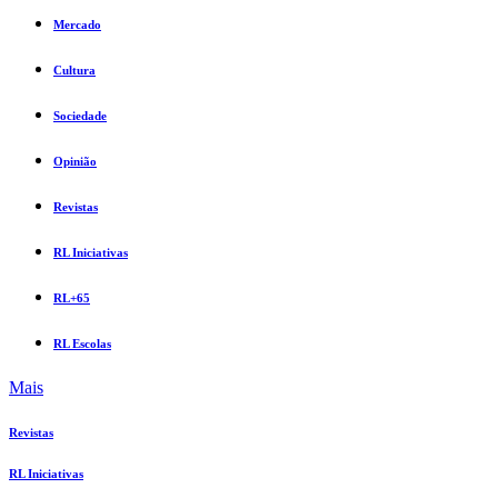
Mercado
Cultura
Sociedade
Opinião
Revistas
RL Iniciativas
RL+65
RL Escolas
Mais
Revistas
RL Iniciativas