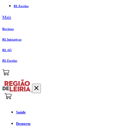
RL Escolas
Mais
Revistas
RL Iniciativas
RL+65
RL Escolas
Saúde
Desporto