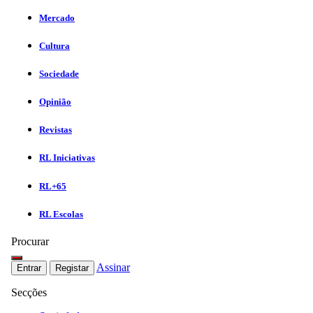
Mercado
Cultura
Sociedade
Opinião
Revistas
RL Iniciativas
RL+65
RL Escolas
Procurar
Assinar
Entrar
Registar
Secções