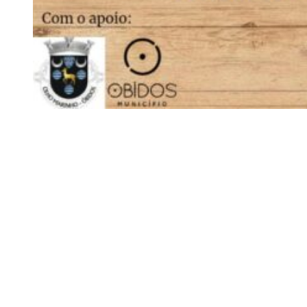
Siga-nos
Facebook
Twitter
Instagram
LinkedIn
YouTube
Sobre o Região de Leiria
A nossa história
Ficha Técnica