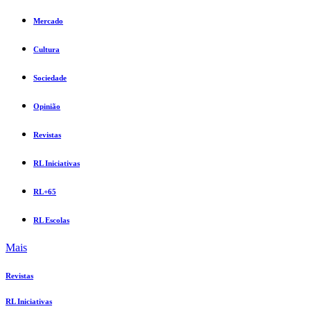
Mercado
Cultura
Sociedade
Opinião
Revistas
RL Iniciativas
RL+65
RL Escolas
Mais
Revistas
RL Iniciativas