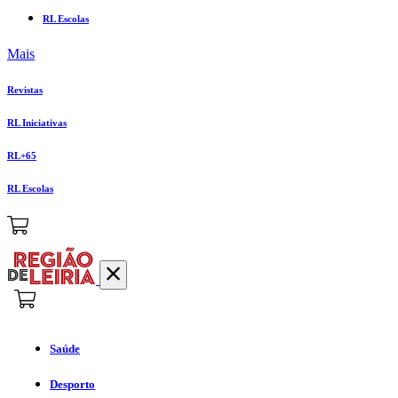
RL Escolas
Mais
Revistas
RL Iniciativas
RL+65
RL Escolas
Saúde
Desporto