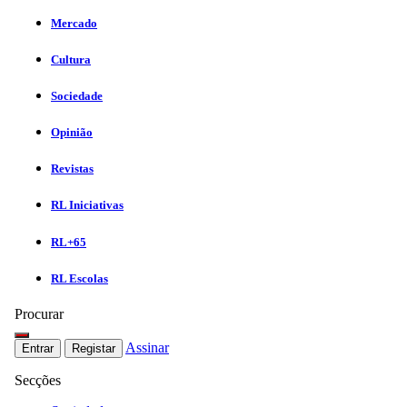
Mercado
Cultura
Sociedade
Opinião
Revistas
RL Iniciativas
RL+65
RL Escolas
Procurar
Assinar
Entrar
Registar
Secções