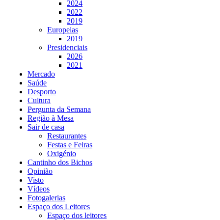
2024
2022
2019
Europeias
2019
Presidenciais
2026
2021
Mercado
Saúde
Desporto
Cultura
Pergunta da Semana
Região à Mesa
Sair de casa
Restaurantes
Festas e Feiras
Oxigénio
Cantinho dos Bichos
Opinião
Visto
Vídeos
Fotogalerias
Espaço dos Leitores
Espaço dos leitores