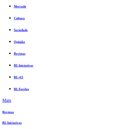
Mercado
Cultura
Sociedade
Opinião
Revistas
RL Iniciativas
RL+65
RL Escolas
Mais
Revistas
RL Iniciativas