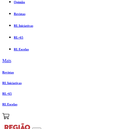
Opinião
Revistas
RL Iniciativas
RL+65
RL Escolas
Mais
Revistas
RL Iniciativas
RL+65
RL Escolas