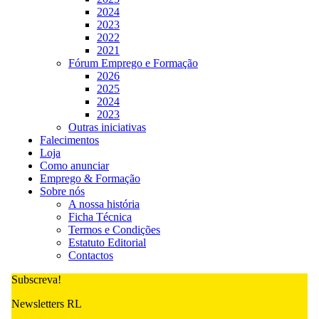
2024
2023
2022
2021
Fórum Emprego e Formação
2026
2025
2024
2023
Outras iniciativas
Falecimentos
Loja
Como anunciar
Emprego & Formação
Sobre nós
A nossa história
Ficha Técnica
Termos e Condições
Estatuto Editorial
Contactos
Subscreva!
Newsletters RL