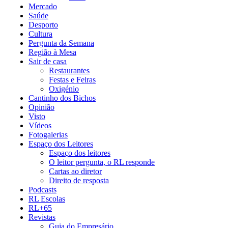
Mercado
Saúde
Desporto
Cultura
Pergunta da Semana
Região à Mesa
Sair de casa
Restaurantes
Festas e Feiras
Oxigénio
Cantinho dos Bichos
Opinião
Visto
Vídeos
Fotogalerias
Espaço dos Leitores
Espaço dos leitores
O leitor pergunta, o RL responde
Cartas ao diretor
Direito de resposta
Podcasts
RL Escolas
RL+65
Revistas
Guia do Empresário