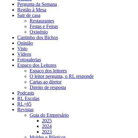
Pergunta da Semana
Região à Mesa
Sair de casa
Restaurantes
Festas e Feiras
Oxigénio
Cantinho dos Bichos
Opinião
Visto
Vídeos
Fotogalerias
Espaço dos Leitores
Espaço dos leitores
O leitor pergunta, o RL responde
Cartas ao diretor
Direito de resposta
Podcasts
RL Escolas
RL+65
Revistas
Guia do Empresário
2025
2024
2023
Moldes e Plásticos