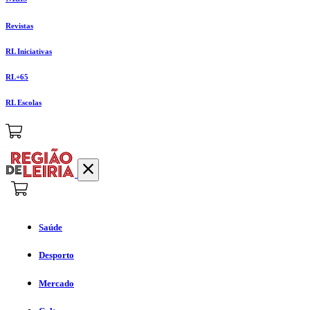
Revistas
RL Iniciativas
RL+65
RL Escolas
Saúde
Desporto
Mercado