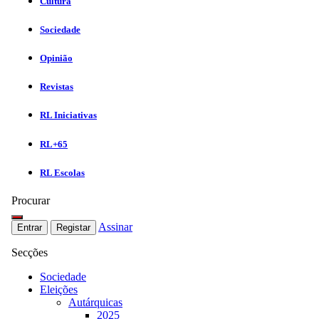
Cultura
Sociedade
Opinião
Revistas
RL Iniciativas
RL+65
RL Escolas
Procurar
Assinar
Entrar
Registar
Secções
Sociedade
Eleições
Autárquicas
2025