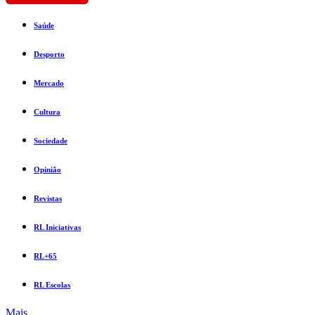
Saúde
Desporto
Mercado
Cultura
Sociedade
Opinião
Revistas
RL Iniciativas
RL+65
RL Escolas
Mais