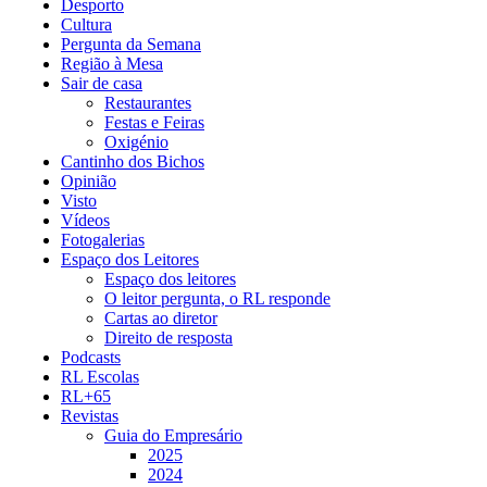
Desporto
Cultura
Pergunta da Semana
Região à Mesa
Sair de casa
Restaurantes
Festas e Feiras
Oxigénio
Cantinho dos Bichos
Opinião
Visto
Vídeos
Fotogalerias
Espaço dos Leitores
Espaço dos leitores
O leitor pergunta, o RL responde
Cartas ao diretor
Direito de resposta
Podcasts
RL Escolas
RL+65
Revistas
Guia do Empresário
2025
2024