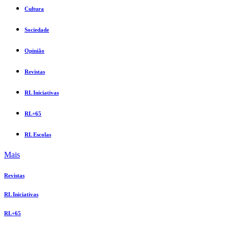
Cultura
Sociedade
Opinião
Revistas
RL Iniciativas
RL+65
RL Escolas
Mais
Revistas
RL Iniciativas
RL+65