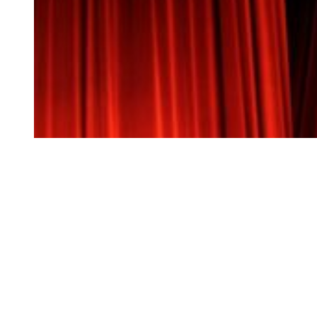
Siga-nos
Facebook
Twitter
Instagram
LinkedIn
YouTube
Sobre o Região de Leiria