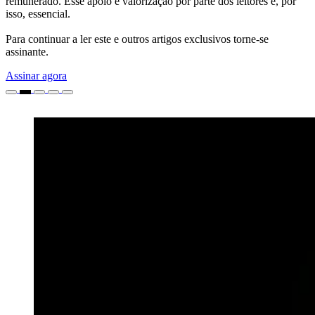
remunerado. Esse apoio e valorização por parte dos leitores é, por
isso, essencial.
Para continuar a ler este e outros artigos exclusivos torne-se
assinante.
Assinar agora