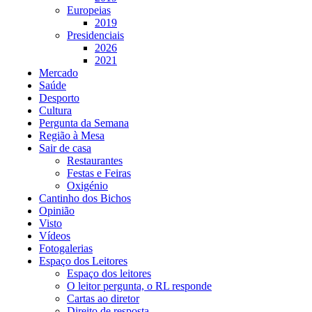
Europeias
2019
Presidenciais
2026
2021
Mercado
Saúde
Desporto
Cultura
Pergunta da Semana
Região à Mesa
Sair de casa
Restaurantes
Festas e Feiras
Oxigénio
Cantinho dos Bichos
Opinião
Visto
Vídeos
Fotogalerias
Espaço dos Leitores
Espaço dos leitores
O leitor pergunta, o RL responde
Cartas ao diretor
Direito de resposta