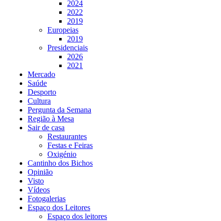
2024
2022
2019
Europeias
2019
Presidenciais
2026
2021
Mercado
Saúde
Desporto
Cultura
Pergunta da Semana
Região à Mesa
Sair de casa
Restaurantes
Festas e Feiras
Oxigénio
Cantinho dos Bichos
Opinião
Visto
Vídeos
Fotogalerias
Espaço dos Leitores
Espaço dos leitores