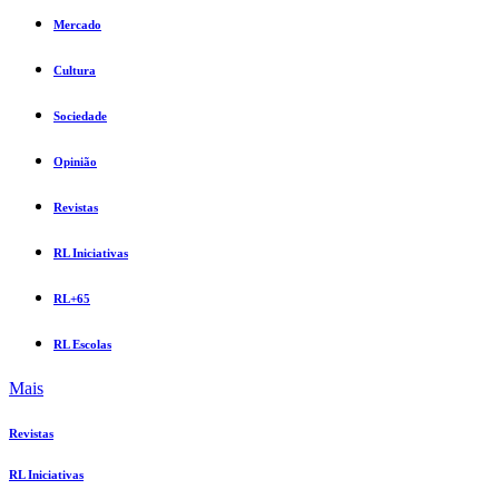
Mercado
Cultura
Sociedade
Opinião
Revistas
RL Iniciativas
RL+65
RL Escolas
Mais
Revistas
RL Iniciativas