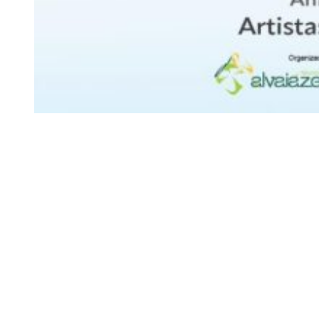
Siga-nos
Facebook
Twitter
Instagram
LinkedIn
YouTube
Sobre o Região de Leiria
A nossa história
Ficha Técnica