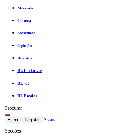
Mercado
Cultura
Sociedade
Opinião
Revistas
RL Iniciativas
RL+65
RL Escolas
Procurar
Assinar
Entrar
Registar
Secções