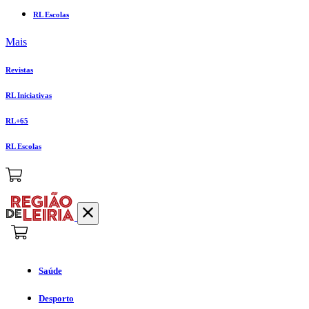
RL Escolas
Mais
Revistas
RL Iniciativas
RL+65
RL Escolas
Saúde
Desporto