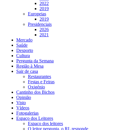
2022
2019
Europeias
2019
Presidenciais
2026
2021
Mercado
Saúde
Desporto
Cultura
Pergunta da Semana
Região à Mesa
Sair de casa
Restaurantes
Festas e Feiras
Oxigénio
Cantinho dos Bichos
Opinião
Visto
Vídeos
Fotogalerias
Espaço dos Leitores
Espaço dos leitores
O leitor pergunta, o RL responde