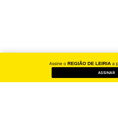
(Campos opcionais)
* Campo obrigatório para quem já é assinante em papel e quer ter acesso à
edição digital – Ver folha de rosto que acompanha a edição em papel.
Registar com o Google
Registar conta
Sucesso
O seu registo foi efetuado com sucesso.
Confirmar