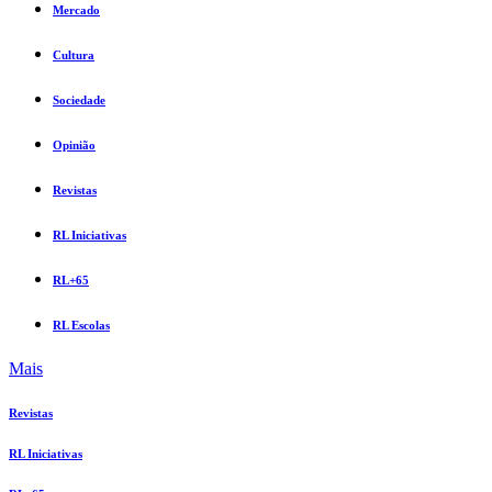
Mercado
Cultura
Sociedade
Opinião
Revistas
RL Iniciativas
RL+65
RL Escolas
Mais
Revistas
RL Iniciativas