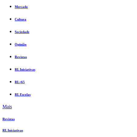
Mercado
Cultura
Sociedade
Opinião
Revistas
RL Iniciativas
RL+65
RL Escolas
Mais
Revistas
RL Iniciativas