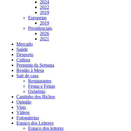
2024
2022
2019
Europeias
2019
Presidenciais
2026
2021
Mercado
Saúde
Desporto
Cultura
Pergunta da Semana
Região à Mesa
Sair de casa
Restaurantes
Festas e Feiras
Oxigénio
Cantinho dos Bichos
Opinião
Visto
Vídeos
Fotogalerias
Espaço dos Leitores
Espaço dos leitores