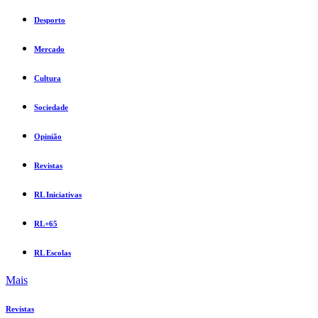
Desporto
Mercado
Cultura
Sociedade
Opinião
Revistas
RL Iniciativas
RL+65
RL Escolas
Mais
Revistas