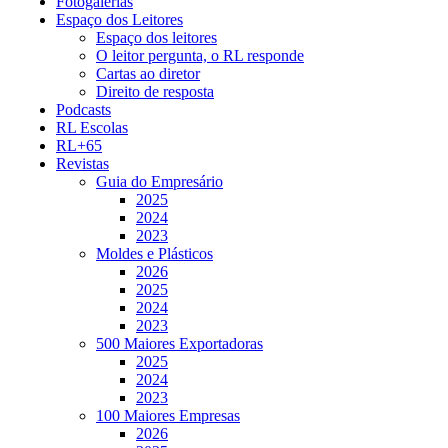
Fotogalerias
Espaço dos Leitores
Espaço dos leitores
O leitor pergunta, o RL responde
Cartas ao diretor
Direito de resposta
Podcasts
RL Escolas
RL+65
Revistas
Guia do Empresário
2025
2024
2023
Moldes e Plásticos
2026
2025
2024
2023
500 Maiores Exportadoras
2025
2024
2023
100 Maiores Empresas
2026