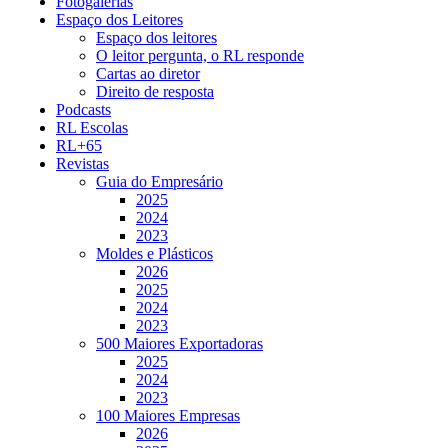
Fotogalerias
Espaço dos Leitores
Espaço dos leitores
O leitor pergunta, o RL responde
Cartas ao diretor
Direito de resposta
Podcasts
RL Escolas
RL+65
Revistas
Guia do Empresário
2025
2024
2023
Moldes e Plásticos
2026
2025
2024
2023
500 Maiores Exportadoras
2025
2024
2023
100 Maiores Empresas
2026