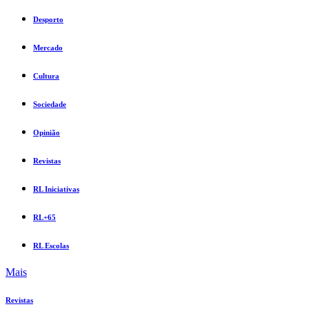
Desporto
Mercado
Cultura
Sociedade
Opinião
Revistas
RL Iniciativas
RL+65
RL Escolas
Mais
Revistas