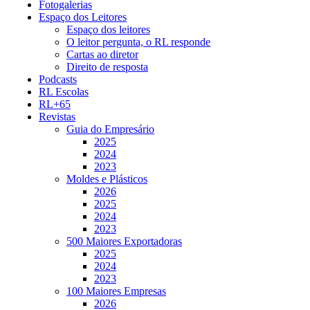
Fotogalerias
Espaço dos Leitores
Espaço dos leitores
O leitor pergunta, o RL responde
Cartas ao diretor
Direito de resposta
Podcasts
RL Escolas
RL+65
Revistas
Guia do Empresário
2025
2024
2023
Moldes e Plásticos
2026
2025
2024
2023
500 Maiores Exportadoras
2025
2024
2023
100 Maiores Empresas
2026