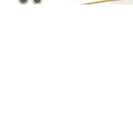
Siga-nos
Facebook
Twitter
Instagram
LinkedIn
YouTube
Sobre o Região de Leiria
A nossa história
Ficha Técnica
Estatuto Editorial
Termos e Condições
Jornal online e impresso onde encontra a melhor e mais completa
informação sobre região. Líder de audiências, é a primeira escolha
de leitores e anunciantes. Notícias ao minuto
Serviços