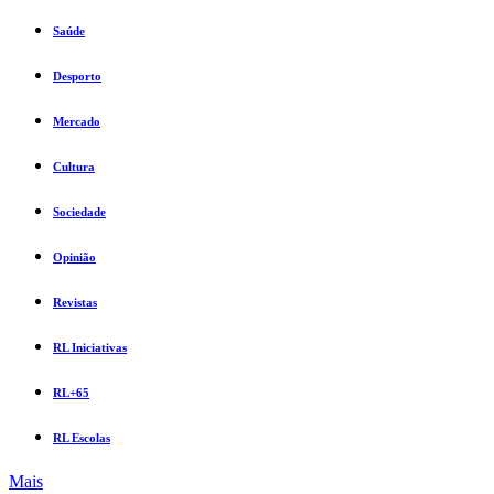
Saúde
Desporto
Mercado
Cultura
Sociedade
Opinião
Revistas
RL Iniciativas
RL+65
RL Escolas
Mais